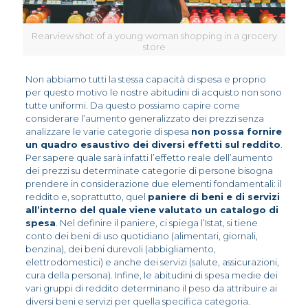
Rearview shot of a young woman shopping in a grocery
store
Non abbiamo tutti la stessa capacità di spesa e proprio
per questo motivo le nostre abitudini di acquisto non sono
tutte uniformi. Da questo possiamo capire come
considerare l’aumento generalizzato dei prezzi senza
analizzare le varie categorie di spesa
non possa fornire
un quadro esaustivo dei diversi effetti sul reddito
.
Per sapere quale sarà infatti l’effetto reale dell’aumento
dei prezzi su determinate categorie di persone bisogna
prendere in considerazione due elementi fondamentali: il
reddito e, soprattutto, quel
paniere di beni e di servizi
all’interno del quale viene valutato un catalogo di
spesa
. Nel definire il paniere, ci spiega l’Istat, si tiene
conto dei beni di uso quotidiano (alimentari, giornali,
benzina), dei beni durevoli (abbigliamento,
elettrodomestici) e anche dei servizi (salute, assicurazioni,
cura della persona). Infine, le abitudini di spesa medie dei
vari gruppi di reddito determinano il peso da attribuire ai
diversi beni e servizi per quella specifica categoria.