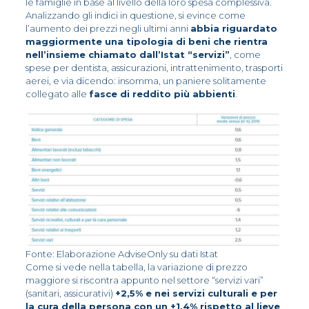
le famiglie in base al livello della loro spesa complessiva.
Analizzando gli indici in questione, si evince come
l’aumento dei prezzi negli ultimi anni
abbia riguardato
maggiormente una tipologia di beni che rientra
nell’insieme chiamato dall’Istat “servizi”
, come
spese per dentista, assicurazioni, intrattenimento, trasporti
aerei, e via dicendo: insomma, un paniere solitamente
collegato alle
fasce di reddito più abbienti
.
Fonte: Elaborazione AdviseOnly su dati Istat
Come si vede nella tabella, la variazione di prezzo
maggiore si riscontra appunto nel settore “servizi vari”
(sanitari, assicurativi)
+2,5% e nei servizi culturali e per
la cura della persona con un +1,4% rispetto al lieve