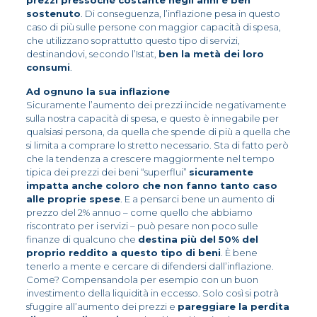
prezzi pressoché costante negli anni e ben
sostenuto
. Di conseguenza, l’inflazione pesa in questo
caso di più sulle persone con maggior capacità di spesa,
che utilizzano soprattutto questo tipo di servizi,
destinandovi, secondo l’Istat,
ben la metà dei loro
consumi
.
Ad ognuno la sua inflazione
Sicuramente l’aumento dei prezzi incide negativamente
sulla nostra capacità di spesa, e questo è innegabile per
qualsiasi persona, da quella che spende di più a quella che
si limita a comprare lo stretto necessario. Sta di fatto però
che la tendenza a crescere maggiormente nel tempo
tipica dei prezzi dei beni “superflui”
sicuramente
impatta anche coloro che non fanno tanto caso
alle proprie spese
. E a pensarci bene un aumento di
prezzo del 2% annuo – come quello che abbiamo
riscontrato per i servizi – può pesare non poco sulle
finanze di qualcuno che
destina più del 50% del
proprio reddito a questo tipo di beni
. È bene
tenerlo a mente e cercare di difendersi dall’inflazione.
Come? Compensandola per esempio con un buon
investimento della liquidità in eccesso. Solo così si potrà
sfuggire all’aumento dei prezzi e
pareggiare la perdita