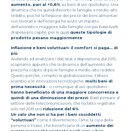
aumento, pari al +0,6%
, sui beni di uso quotidiano. Una
dinamica che ha quindi sfavorito le famiglie a medio-alto
reddito, poiché la flessione dei prezzi dei beni alimentari
non lavorati e dell’energia ha avuto un impatto
deflazionistico maggiore sulle famiglie con più bassi livelli
di spesa pro capite, per le quali
queste tipologie di
prodotto pesano maggiormente
.
Inflazione e beni voluttuari: il comfort si paga… di
più
Andando ad analizzare i dati Istat a disposizione dal 2015,
scopriamo appunto che la dinamica dell’aumento dei
prezzi ha colpito di più le famiglie a medio-alto reddito.
Questo perché, complici la globalizzazione, il libero
scambio e le innovazioni tecnologiche,
molti beni di
prima necessità
– o comunque di uso quotidiano –
hanno beneficiato di una maggiore concorrenza e
quindi di una diminuzione dei prezzi
. Basti pensare al
settore delle telecomunicazioni, che ha fatto registrate
solo nel 2019 una
riduzione del 6%
.
Un calo che non si ha per i beni cosiddetti
“voluttuari”
come il divertimento, l’arte, la cura della
persona e il lusso, che beneficiano di un
aumento dei