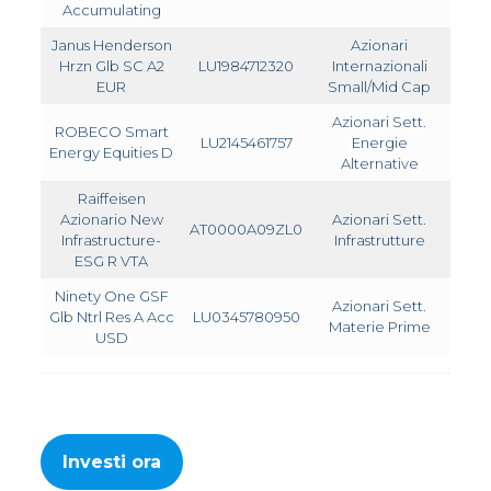
Accumulating
Janus Henderson
Azionari
Hrzn Glb SC A2
LU1984712320
Internazionali
2,49
EUR
Small/Mid Cap
Azionari Sett.
ROBECO Smart
LU2145461757
Energie
1,86
Energy Equities D
Alternative
Raiffeisen
Azionario New
Azionari Sett.
AT0000A09ZL0
2,89
Infrastructure-
Infrastrutture
ESG R VTA
Ninety One GSF
Azionari Sett.
Glb Ntrl Res A Acc
LU0345780950
2,53
Materie Prime
USD
Investi ora