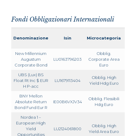
Fondi Obbligazionari Internazionali
Denominazione
Isin
Microcategoria
TER
New Millennium
Obblig.
Augustum
LU0163796203
Corporate Area
2,020
Corporate Bond
Euro
UBS (Lux) BS
Obblig. High
Float Rt Inc $ EUR
LU1679113404
1,510
Yield Hdg Euro
H P-acc
BNY Mellon
Obblig. Flessibili
Absolute Return
IE00B6VXJV34
1,430
Hdg Euro
Bond Fund Eur R
Nordea 1 –
European High
Obblig. High
Yield
LU2124061800
1,540
Yield Area Euro
Opportunities