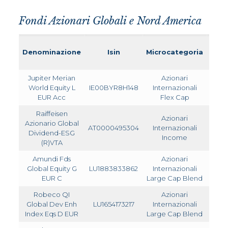
Fondi Azionari Globali e Nord America
Denominazione
Isin
Microcategoria
TER
Jupiter Merian
Azionari
World Equity L
IE00BYR8H148
Internazionali
1,80
EUR Acc
Flex Cap
Raiffeisen
Azionari
Azionario Global
AT0000495304
Internazionali
1,930
Dividend-ESG
Income
(R)VTA
Amundi Fds
Azionari
Global Equity G
LU1883833862
Internazionali
2,62
EUR C
Large Cap Blend
Robeco QI
Azionari
Global Dev Enh
LU1654173217
Internazionali
0,76
Index Eqs D EUR
Large Cap Blend