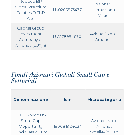
Robeco BP
Azionari
Global Premium
LU0203975437
Internazionali
1,940
Equities D EUR
Value
Acc
Capital Group
Investment
Azionari Nord
LU1378994690
1,490
Company of
America
America (LUX) B
Fondi Azionari Globali Small Cap e
Settoriali
Denominazione
Isin
Microcategoria
TE
FTGF Royce US
Small Cap
Azionari Nord
Opportunity
IE00B19Z4C24
America
2,20
Fund Class A Euro
Small/Mid Cap