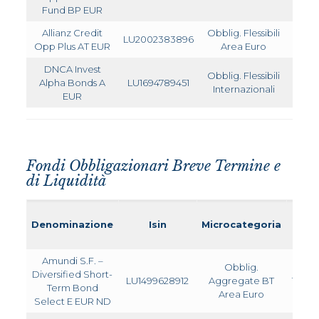
Fund BP EUR
Allianz Credit
Obblig. Flessibili
LU2002383896
1,730
Opp Plus AT EUR
Area Euro
DNCA Invest
Obblig. Flessibili
Alpha Bonds A
LU1694789451
1,400
Internazionali
EUR
Fondi Obbligazionari Breve Termine e
di Liquidità
Denominazione
Isin
Microcategoria
TER
Amundi S.F. –
Obblig.
Diversified Short-
LU1499628912
Aggregate BT
1,630
Term Bond
Area Euro
Select E EUR ND