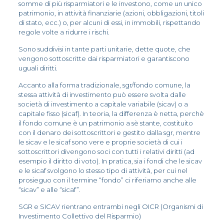
somme di più risparmiatori e le investono, come un unico
patrimonio, in attività finanziarie (azioni, obbligazioni, titoli
di stato, ecc.) o, per alcuni di essi, in immobili, rispettando
regole volte a ridurre i rischi.
Sono suddivisi in tante parti unitarie, dette quote, che
vengono sottoscritte dai risparmiatori e garantiscono
uguali diritti.
Accanto alla forma tradizionale, sgr/fondo comune, la
stessa attività di investimento può essere svolta dalle
società di investimento a capitale variabile (sicav) o a
capitale fisso (sicaf). In teoria, la differenza è netta, perchè
il fondo comune è un patrimonio a sè stante, costituito
con il denaro dei sottoscrittori e gestito dalla sgr, mentre
le sicav e le sicaf sono vere e proprie società di cui i
sottoscrittori divengono soci con tutti i relativi diritti (ad
esempio il diritto di voto). In pratica, sia i fondi che le sicav
e le sicaf svolgono lo stesso tipo di attività, per cui nel
prosieguo con il termine “fondo” ci riferiamo anche alle
“sicav” e alle “sicaf”.
SGR e SICAV rientrano entrambi negli OICR (Organismi di
Investimento Collettivo del Risparmio)