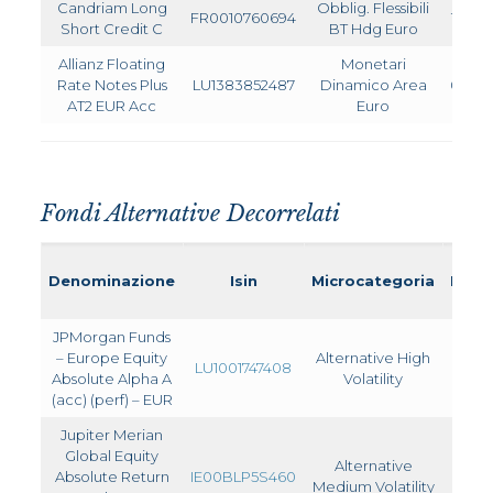
Candriam Long
Obblig. Flessibili
FR0010760694
1,240
Short Credit C
BT Hdg Euro
Allianz Floating
Monetari
Rate Notes Plus
LU1383852487
Dinamico Area
0,410
AT2 EUR Acc
Euro
Fondi Alternative Decorrelati
Ra
Denominazione
Isin
Microcategoria
Morn
JPMorgan Funds
– Europe Equity
Alternative High
LU1001747408
Absolute Alpha A
Volatility
(acc) (perf) – EUR
Jupiter Merian
Global Equity
Alternative
Absolute Return
IE00BLP5S460
Medium Volatility