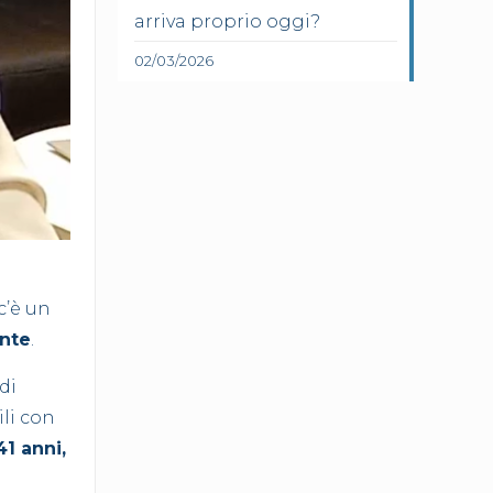
arriva proprio oggi?
02/03/2026
c’è un
ente
.
di
ili con
41 anni,