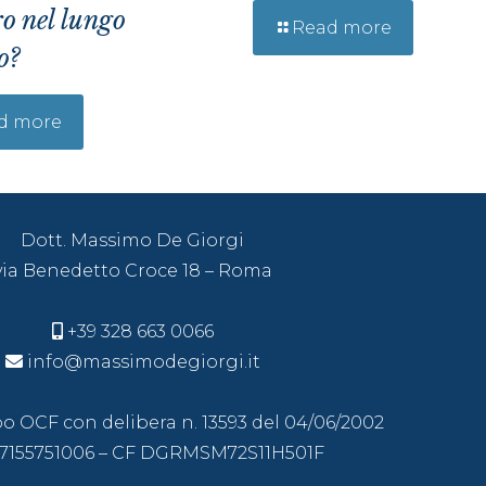
o nel lungo
Read more
o?
d more
Dott. Massimo De Giorgi
via Benedetto Croce 18 – Roma
+39 328 663 0066
info@massimodegiorgi.it
Albo OCF con delibera n. 13593 del 04/06/2002
07155751006 – CF DGRMSM72S11H501F