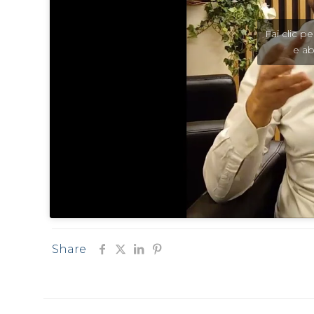
Fai clic p
e ab
Share