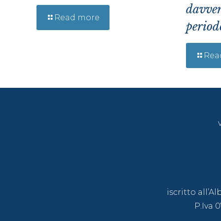
davver
Read more
period
Rea
iscritto all’
P.Iva 