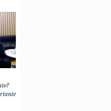
ato?
rtante