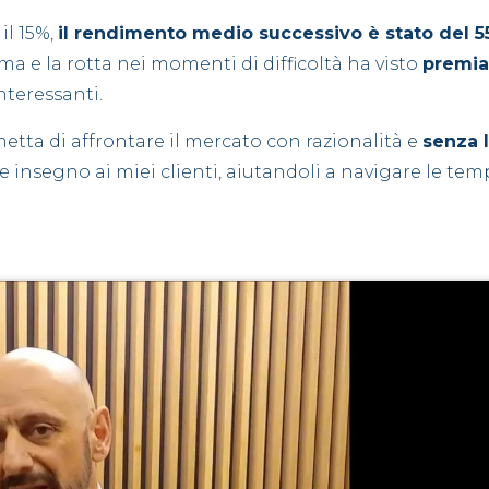
il 15%,
il rendimento medio successivo è stato del 
a e la rotta nei momenti di difficoltà ha visto
premia
nteressanti.
etta di affrontare il mercato con razionalità e
senza l
e insegno ai miei clienti, aiutandoli a navigare le te