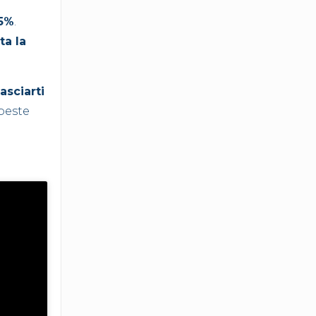
55%
.
ta la
asciarti
mpeste