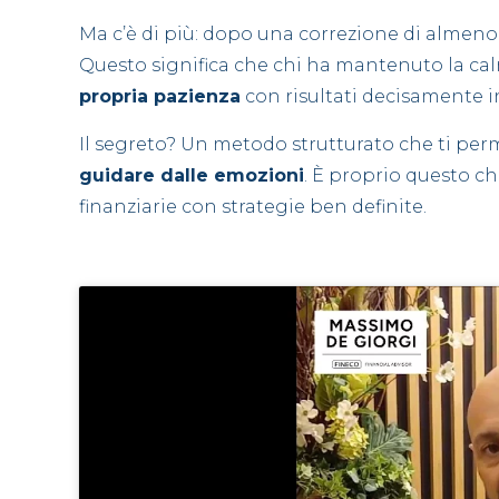
Ma c’è di più: dopo una correzione di almeno 
Questo significa che chi ha mantenuto la calm
propria pazienza
con risultati decisamente i
Il segreto? Un metodo strutturato che ti perm
guidare dalle emozioni
. È proprio questo ch
finanziarie con strategie ben definite.