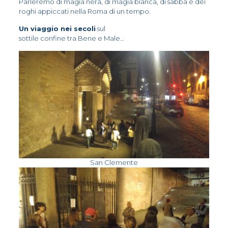
Parleremo di magia nera, di magia bianca, di sabba e dei
roghi appiccati nella Roma di un tempo.
Un viaggio nei secoli
sul
sottile confine tra Bene e Male…
San Clemente