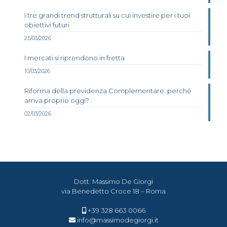
I tre grandi trend strutturali su cui investire per i tuoi
obiettivi futuri
25/03/2026
I mercati si riprendono in fretta
10/03/2026
Riforma della previdenza Complementare: perché
arriva proprio oggi?
02/03/2026
Dott. Massimo De Giorgi
via Benedetto Croce 18 – Roma
+39 328 663 0066
info@massimodegiorgi.it