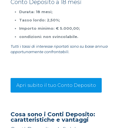
Conto Deposito a 18 mesi
Durata: 18 mesi;
Tasso lordo: 2,50%;
Importo minimo: € 5.000,00;
condizioni: non svincolabile.
Tutti i tassi di interesse riportati sono su base annua
opportunamente confrontabili.
Apri subito il tuo Conto Deposito
Cosa sono i Conti Deposito:
caratteristiche e vantaggi