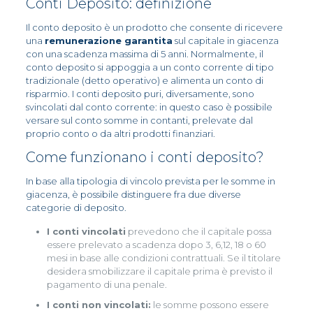
Conti Deposito: definizione
Il conto deposito è un prodotto che consente di ricevere
una
remunerazione garantita
sul capitale in giacenza
con una scadenza massima di 5 anni. Normalmente, il
conto deposito si appoggia a un conto corrente di tipo
tradizionale (detto operativo) e alimenta un conto di
risparmio. I conti deposito puri, diversamente, sono
svincolati dal conto corrente: in questo caso è possibile
versare sul conto somme in contanti, prelevate dal
proprio conto o da altri prodotti finanziari.
Come funzionano i conti deposito?
In base alla tipologia di vincolo prevista per le somme in
giacenza, è possibile distinguere fra due diverse
categorie di deposito.
I conti vincolati
prevedono che il capitale possa
essere prelevato a scadenza dopo 3, 6,12, 18 o 60
mesi in base alle condizioni contrattuali. Se il titolare
desidera smobilizzare il capitale prima è previsto il
pagamento di una penale.
I conti non vincolati:
le somme possono essere