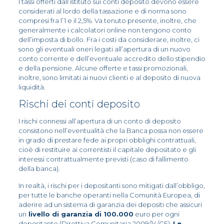
I tassi offerti dall’istituto sui conti deposito devono essere
considerati al lordo della tassazione e di norma sono
compresi fra l’1 e il 2,5%. Va tenuto presente, inoltre, che
generalmente i calcolatori online non tengono conto
dell’imposta di bollo. Fra i costi da considerare, inoltre, ci
sono gli eventuali oneri legati all’apertura di un nuovo
conto corrente e dell’eventuale accredito dello stipendio
e della pensione. Alcune offerte e tassi promozionali,
inoltre, sono limitati ai nuovi clienti e al deposito di nuova
liquidità.
Rischi dei conti deposito
I rischi connessi all’apertura di un conto di deposito
consistono nell’eventualità che la Banca possa non essere
in grado di prestare fede ai propri obblighi contrattuali,
cioè di restituire ai correntisti il capitale depositato e gli
interessi contrattualmente previsti (caso di fallimento
della banca).
In realtà, i rischi per i depositanti sono mitigati dall’obbligo,
per tutte le banche operanti nella Comunità Europea, di
aderire ad un sistema di garanzia dei depositi che assicuri
un
livello di garanzia di 100.000
euro per ogni
depositante (Direttiva Comunitaria 2009/14/CE).
Le