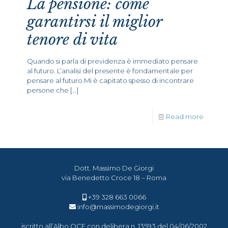
La pensione: come
garantirsi il miglior
tenore di vita
Quando si parla di previdenza è immediato pensare
al futuro. L’analisi del presente è fondamentale per
pensare al futuro.Mi è capitato spesso di incontrare
persone che
[…]
Read more
Dott. Massimo De Giorgi
via Benedetto Croce 18 – Roma
+39 328 663 0066
info@massimodegiorgi.it
iscritto all’Albo OCF con delibera n. 13593 del 04/06/2002