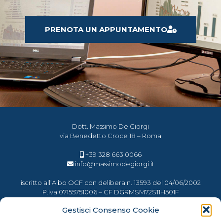
PRENOTA UN APPUNTAMENTO
Dott. Massimo De Giorgi
via Benedetto Croce 18 – Roma
+39 328 663 0066
info@massimodegiorgi.it
iscritto all’Albo OCF con delibera n. 13593 del 04/06/2002
P.Iva 07155751006 – CF DGRMSM72S11H501F
Gestisci Consenso Cookie
Le informazioni contenute nel presente sito internet sono curate dal consulente