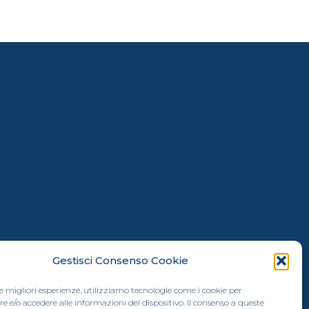
l’offerta fuori sede per FinecoBank
Gestisci Consenso Cookie
 rispetto alle caratteristiche del
le migliori esperienze, utilizziamo tecnologie come i cookie per
suoi obiettivi di investimento. Le
e/o accedere alle informazioni del dispositivo. Il consenso a queste