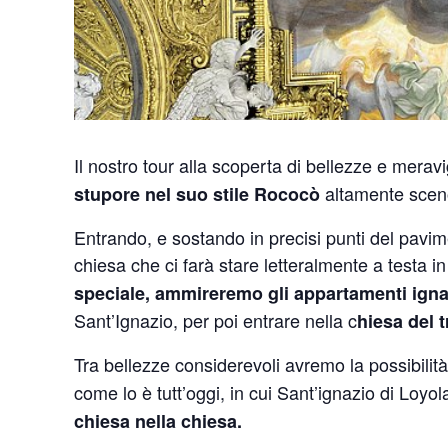
Il nostro tour alla scoperta di bellezze e mera
altamente scenog
stupore nel suo stile Rococò
Entrando, e sostando in precisi punti del pavime
chiesa che ci farà stare letteralmente a testa i
speciale,
ammireremo gli appartamenti igna
Sant’Ignazio, per poi entrare nella c
hiesa del 
Tra bellezze considerevoli avremo la possibili
come lo è tutt’oggi, in cui Sant’ignazio di Loy
chiesa nella chiesa.