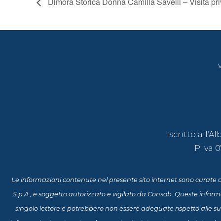
Dimora Storica Donna Camilla Savelli – Visita pr
iscritto all’
P.Iva 
Le informazioni contenute nel presente sito internet sono curate d
S.p.A., e soggetto autorizzato e vigilato da Consob. Queste infor
singolo lettore e potrebbero non essere adeguate rispetto alle sue