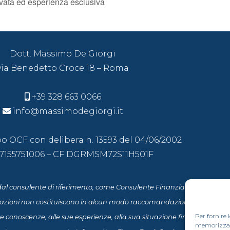
ivata ed esperienza esclusiva
Dott. Massimo De Giorgi
via Benedetto Croce 18 – Roma
+39 328 663 0066
info@massimodegiorgi.it
Albo OCF con delibera n. 13593 del 04/06/2002
07155751006 – CF DGRMSM72S11H501F
al consulente di riferimento, come Consulente Finanziario abilitato al
mazioni non costituiscono in alcun modo raccomandazioni personalizzate
Per fornire 
 conoscenze, alle sue esperienze, alla sua situazione finanziaria ed ai 
memorizzare 