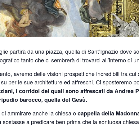
viglie partirà da una piazza, quella di Sant’Ignazio dov
rafico tanto che ci sembrerà di trovarci all’interno di u
nto, avremo delle visioni prospettiche incredibili tra cui
n su per le sue architetture ed affreschi. Ci sposteremo p
ziani,
i corridoi dei quali sono affrescati da Andrea 
tripudio barocco, quella del Gesù.
tà di ammirare anche la chiesa o
cappella della Madonna
ola sostasse a predicare ben prima che la sontuosa chiesa 