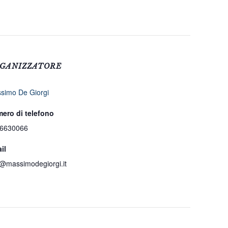
GANIZZATORE
simo De Giorgi
ero di telefono
6630066
il
o@massimodegiorgi.it